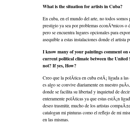
What is the situation for artists in Cuba?
En cuba, en el mundo del arte, no todos somos p
prestigio ya sea por problemas econÃ³micos o d
pero se encuentra lugares opcionales para expo
asequible a estas instalaciones donde el artista 
I know many of your paintings comment on curr
current political climate between the Unite
not? If yes, How?
Creo que la polÃ­tica en cuba estÃ¡ ligada a las
es algo se convive diariamente en nuestro paÃ­s,
donde se facilita su libertad y inquietud de de
enteramente polÃ­ticas ya que estas estÃ¡n liga
deseo trasmitir, mucho de los artistas compaÃ±e
catalogan mi pinturas como el reflejo de mi mis
en las mismas.