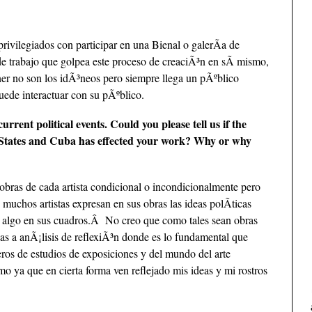
rivilegiados con participar en una Bienal o galerÃ­a de
e trabajo que golpea este proceso de creaciÃ³n en sÃ­ mismo,
ner no son los idÃ³neos pero siempre llega un pÃºblico
puede interactuar con su pÃºblico.
ent political events. Could you please tell us if the
d States and Cuba has effected your work? Why or why
 obras de cada artista condicional o incondicionalmente pero
 muchos artistas expresan en sus obras las ideas polÃ­ticas
cir algo en sus cuadros.Â No creo que como tales sean obras
das a anÃ¡lisis de reflexiÃ³n donde es lo fundamental que
ros de estudios de exposiciones y del mundo del arte
mo ya que en cierta forma ven reflejado mis ideas y mi rostros