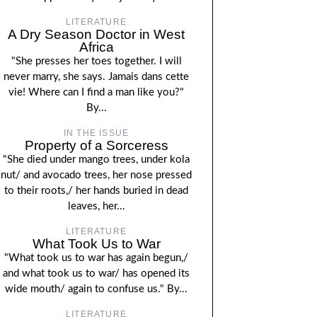
LITERATURE
A Dry Season Doctor in West
Africa
"She presses her toes together. I will
never marry, she says. Jamais dans cette
vie! Where can I find a man like you?"
By...
IN THE ISSUE
Property of a Sorceress
"She died under mango trees, under kola
nut/ and avocado trees, her nose pressed
to their roots,/ her hands buried in dead
leaves, her...
LITERATURE
What Took Us to War
"What took us to war has again begun,/
and what took us to war/ has opened its
wide mouth/ again to confuse us." By...
LITERATURE