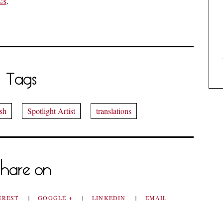
Ã©s
.
Tags
sh
Spotlight Artist
translations
hare on
EREST
GOOGLE +
LINKEDIN
EMAIL