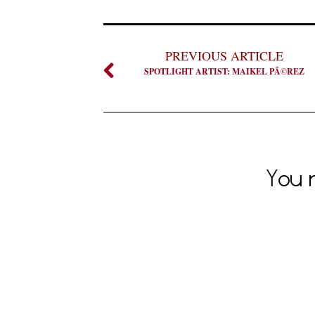
PREVIOUS ARTICLE
SPOTLIGHT ARTIST: MAIKEL PÃ©REZ
You m