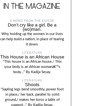
IN THE MAGAZINE
A WORD FROM THE EDITOR
Don’t cry like a girl. Be a
(wo)man.
Why holding up the women in our lives
can help build a nation, in place of tearing
it down.
LITERATURE
This House is an African House
"This house is an African house./ This
your body is an African womanâ€™s
body..." By Kadija Sesay.
LITERATURE
Shoots
"Sapling legs bend smoothly, power foot
in place,/ her back, parallel to solid
ground,/ makes her torso a table of
support..." By Kadija Sesay.