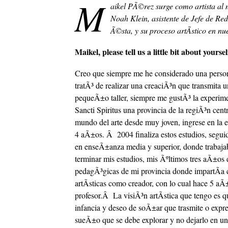
M
aikel PÃ©rez surge como artista al
Noah Klein, asistente de Jefe de Re
Ã©sta, y su proceso artÃ­stico en nu
Maikel, please tell us a little bit about your
Creo que siempre me he considerado una persona
tratÃ³ de realizar una creaciÃ³n que transmita u
pequeÃ±o taller, siempre me gustÃ³ la experim
Sancti Spiritus una provincia de la regiÃ³n ce
mundo del arte desde muy joven, ingrese en la es
4 aÃ±os. Â 2004 finaliza estos estudios, segu
en enseÃ±anza media y superior, donde trabaja
terminar mis estudios, mis Ãºltimos tres aÃ±os 
pedagÃ³gicas de mi provincia donde impartÃ­a 
artÃ­sticas como creador, con lo cual hace 5 aÃ
profesor.Â La visiÃ³n artÃ­stica que tengo es q
infancia y deseo de soÃ±ar que trasmite o expre
sueÃ±o que se debe explorar y no dejarlo en un 