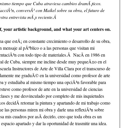
 mismo tiempo que Cuba atraviesa cambios dramÃ¡ticos.
dacciÃ³n, conversÃ³ con Maikel sobre su obra, el futuro de
estra entrevista mÃ¡s reciente.Â
self, your artistic background, and what your art centers on.
 que estÃ¡ en constante crecimiento o desarrollo de su obra,
n mensaje al pÃºblico o a las personas que visitan mi
entaciÃ³n con todo tipo de materiales.Â NacÃ­ en 1986 en
ntral de Cuba, siempre me incline desde muy pequeÃ±o en el
cuela Instructores de Arte de Villa Clara por el transcurso de
idamente me graduÃ© en la universidad como profesor de arte
ba y estudiaba al mismo tiempo una opciÃ³n favorable para
estuve como profesor de arte en la universidad de ciencias
clases y me desvinculado por completo de mis inquietudes
±os decidÃ­ retomar la pintura y apartando de mi trabajo como
ue las personas miren mi obra y darle una reflexiÃ³n sobre
sa mis cuadros por asÃ­ decirlo, creo que toda obra es un
espacio apartado y dar la oportunidad de trasmitir una idea.