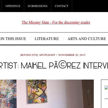
OPENINGS
SUBMISSIONS
CONTACT
IN THIS ISSUE
LITERATURE
ARTS AND CULTURE
ROVING EYE
,
SPOTLIGHT
NOVEMBER 20, 2015
TIST: MAIKEL PÃ©REZ INTERVI