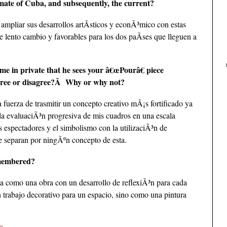
limate of Cuba, and subsequently, the current?
ampliar sus desarrollos artÃ­sticos y econÃ³mico con estas
e lento cambio y favorables para los dos paÃ­ses que lleguen a
e in private that he sees your â€œPourâ€ piece
 agree or disagree?Â Why or why not?
 fuerza de trasmitir un concepto creativo mÃ¡s fortificado ya
e la evaluaciÃ³n progresiva de mis cuadros en una escala
s espectadores y el simbolismo con la utilizaciÃ³n de
se separan por ningÃºn concepto de esta.
emembered?
a como una obra con un desarrollo de reflexiÃ³n para cada
 trabajo decorativo para un espacio, sino como una pintura