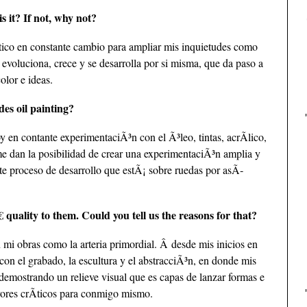
is it? If not, why not?
stico en constante cambio para ampliar mis inquietudes como
o evoluciona, crece y se desarrolla por si misma, que da paso a
olor e ideas.
es oil painting?
 en contante experimentaciÃ³n con el Ã³leo, tintas, acrÃ­lico,
 me dan la posibilidad de crear una experimentaciÃ³n amplia y
ste proceso de desarrollo que estÃ¡ sobre ruedas por asÃ­
 quality to them. Could you tell us the reasons for that?
 mi obras como la arteria primordial. Â desde mis inicios en
con el grabado, la escultura y el abstracciÃ³n, en donde mis
 demostrando un relieve visual que es capas de lanzar formas e
yores crÃ­ticos para conmigo mismo.