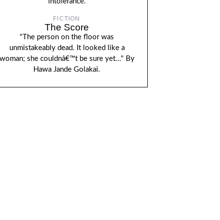
intolerance.
FICTION
The Score
"The person on the floor was
unmistakeably dead. It looked like a
woman; she couldnâ€™t be sure yet..." By
Hawa Jande Golakai.