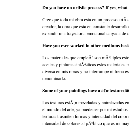
Do you have an artistic process? If yes, what 
Creo que toda mi obra esta en un proceso artÃ­
creador, la obra que esta en constante desarroll
expandir una trayectoria emocional cargada de c
Have you ever worked in other mediums besid
Los materiales que empleÃ³ son mÃºltiples estoy
aceites y pinturas sintÃ©ticas estos materiales
diversa en mis obras y no interrumpe ni frena e
denominarlo.
Some of your paintings have a â€œtexturedâ€
Las texturas estÃ¡n mezcladas y entrelazadas en
el mundo del arte, ya puede ser por mi estudios 
texturas trasmiten formas y intencidad del color
intensidad de colores al pÃºblico que es mi ma