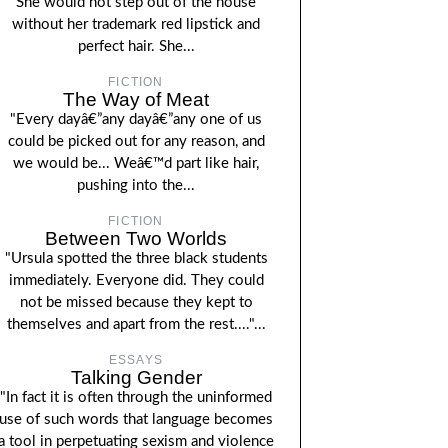
She would not step out of the house
without her trademark red lipstick and
perfect hair. She...
FICTION
The Way of Meat
"Every dayâ€”any dayâ€”any one of us
could be picked out for any reason, and
we would be... Weâ€™d part like hair,
pushing into the...
FICTION
Between Two Worlds
"Ursula spotted the three black students
immediately. Everyone did. They could
not be missed because they kept to
themselves and apart from the rest...."...
ESSAYS
Talking Gender
"In fact it is often through the uninformed
use of such words that language becomes
a tool in perpetuating sexism and violence