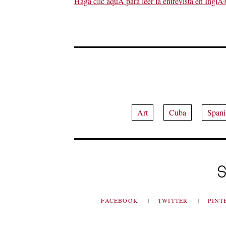
Haga clic aquÃ­ para leer la entrevista en Ingl
Art
Cuba
Spani
S
FACEBOOK
TWITTER
PINT